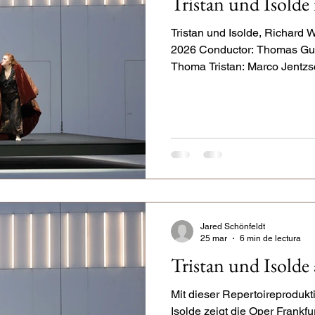
Tristan und Isolde
Tristan und Isolde, Richard W
2026 Conductor: Thomas Gug
Thoma Tristan: Marco Jentzsch
König Marke: Andreas Bauer
Mahnke, Kurwenal: Nicholas
Kim, Hirte: Theo Lebow, St
Karfreitag in Frankfurt bracht
völlig in Ordnung war. Nichts
nichts, was wirklich hängen 
Jared Schönfeldt
25 mar
6 min de lectura
Tristan und Isolde
Mit dieser Repertoireproduk
Isolde zeigt die Oper Frankfu