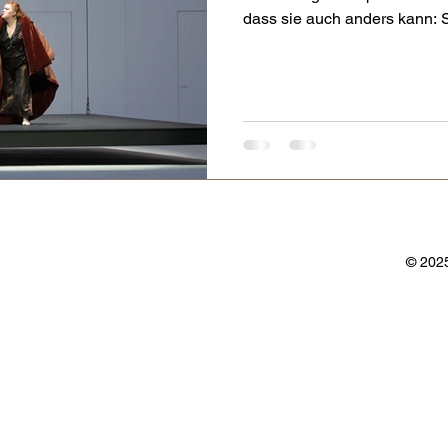
dass sie auch anders kann: S
leider üblichen ausschließl
stellt Katharina Thoma diese
wie gewohnt in einem sehr m
dar, welches auch auf den er
wie dies der Inszenierung d
dieser Spielzeit wirkt, aber a
© 2025