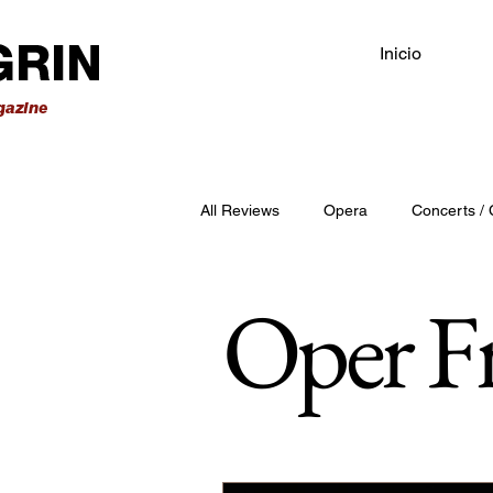
Inicio
All Reviews
Opera
Concerts / 
Oper F
Opéra Paris
Teatro alla Scala
Teatro Comunale Bologna
Tea
Palau de la Música Catalana