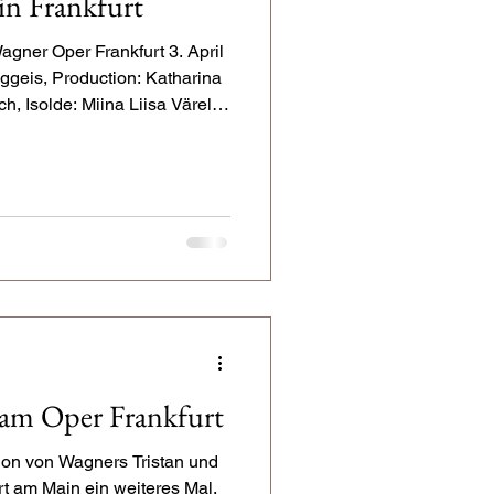
 in Frankfurt
agner Oper Frankfurt 3. April
geis, Production: Katharina
, Isolde: Miina Liisa Värelä,
 Kanabas, Brangäne: Claudia
 Brownlee, Melot: Taehan
euermann: Pete Thanapat Der
e einen Tristan, der szenisch
, was gestört hat, aber auch
ble
 am Oper Frankfurt
tion von Wagners Tristan und
rt am Main ein weiteres Mal,