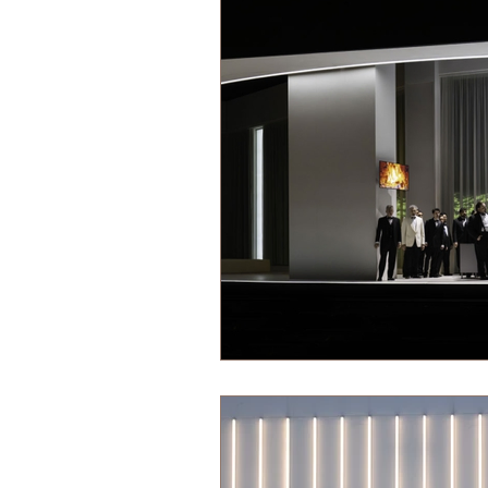
Wiener Staatsoper
Royal Ope
Deutsche Oper am Rhein
Sta