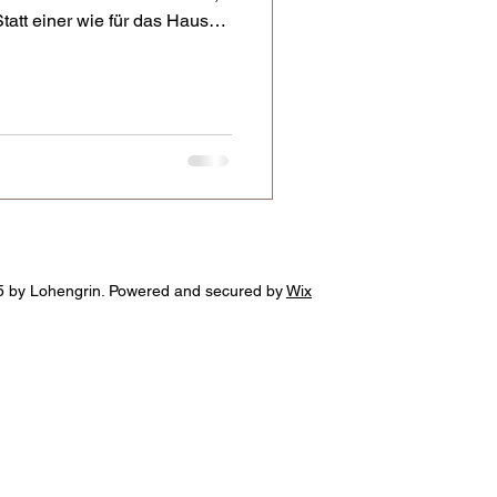
tatt einer wie für das Haus
ich Kaltweißen Inszenierungen
 Handlung in drei Akten zwar
inimalistischen Bühnenbild
sten Blick ähnlich Langweilig
er Deutschen Oper Berlin
uc
 by Lohengrin. Powered and secured by
Wix