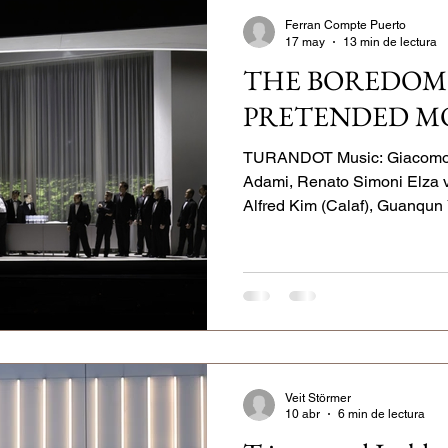
Ferran Compte Puerto
17 may
13 min de lectura
ra House
Monnaie
Les Arts
Opera de Monte-Carlo
THE BOREDOM
PRETENDED M
atsoper Stuttgart
Oper Frankfurt
Salzburg
Semperope
TURANDOT Music: Giacomo P
Adami, Renato Simoni Elza v
Alfred Kim (Calaf), Guanqun 
Liviu Holender, Magnus Dietr
Pang, Pong) Chorus, extra ch
the Frankfurt Opera Frankfu
Guggeis (Conductor), Andrea 
Alexander Koppelmann (Ligh
(Costumes), Johannes Leiack
Veit Störmer
10 abr
6 min de lectura