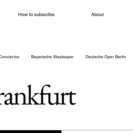
How to subscribe
About
Conciertos
Bayerische Staatsoper
Deutsche Oper Berlin
rankfurt
Amsterdam Opera
Auditori
Theater Münster
Gra
tro dell'Opera di Roma
The Metropolitan Opera House
Ope
Bayrerische Staatsoper München
Opernhaus Zürich
Staatso