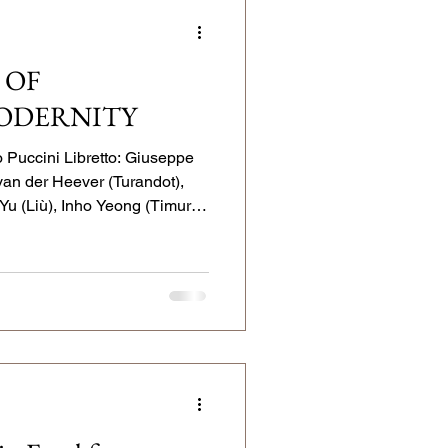
Ibercamera
 OF
ODERNITY
r Dresden
uccini Libretto: Giuseppe
an der Heever (Turandot),
Yu (Liù), Inho Yeong (Timur),
ich, Michael Porter (Ping,
orus and children’s chorus of
rt Opera Orchestra Thomas
Breth (Stage Director),
ting), Ursula Renzenbrink
er (Sets), Maximilian