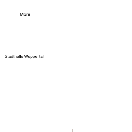
More
Stadthalle Wuppertal
n Teatre del Liceu
ra Sabadell
per unter den Linden