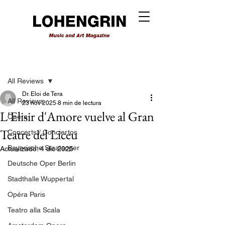
Entrada
All Reviews
Dr. Eloi de Tera
All Reviews
23 nov 2025
8 min de lectura
L'Elisir d'Amore vuelve al Gran
Opera
Teatre del Liceu
Concerts / Conciertos
Bayerische Staatsoper
Actualizado:
4 dic 2025
Deutsche Oper Berlin
Stadthalle Wuppertal
Opéra Paris
Teatro alla Scala