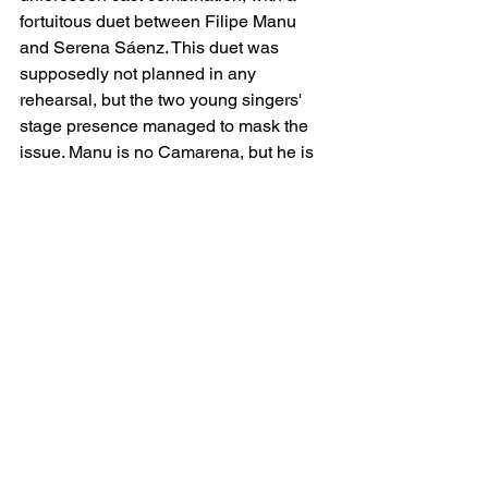
fortuitous duet between Filipe Manu 
and Serena Sáenz. This duet was 
supposedly not planned in any 
rehearsal, but the two young singers' 
stage presence managed to mask the 
issue. Manu is no Camarena, but he is 
a technically exceptional singer with a 
beautiful, fragile, and bright voice. He 
delivered a performance of the difficult 
role of Nemorino that could be 
described as almost outstanding, but 
not stellar. His beautiful interpretation 
suffered from projection problems 
throughout, something that wasn't 
unique to him yesterday, and he lacked 
power and strength at times. However, 
all of this is forgivable in a complete 
debut, especially one involving an 