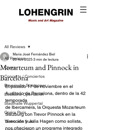
Entrada
All Reviews
Maria José Fernández Biel
All Reviews
20 nov 2025
3 min de lectura
Mozarteum and Pinnock in
Opera
Barcelona
Concerts / Conciertos
Bayerische Staatsoper
El pasado 17 de noviembre en el 
Auditorio de Barcelona, dentro de la 42 
Deutsche Oper Berlin
temporada
Stadthalle Wuppertal
de Ibercamera, la Orquesta Mozarteum 
Opéra Paris
Salzburg con Trevor Pinnock en la
dirección y Julia Hagen como solista, 
Teatro alla Scala
nos ofrecieron un programa integrado 