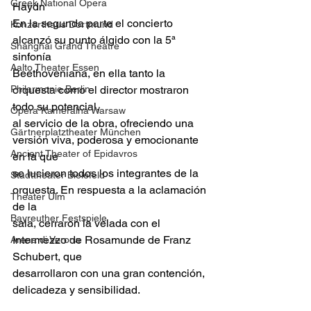
Greek National Opera
Haydn
En la segunda parte el concierto 
Konzerthaus Dortmund
alcanzó su punto álgido con la 5ª 
Shanghai Grand Theatre
sinfonía
Aalto Theater Essen
Beethoveniana, en ella tanto la 
Philarmonie Berlin
orquesta como el director mostraron 
todo su potencial,
Opera Kameralna Warsaw
al servicio de la obra, ofreciendo una 
Gärtnerplatztheater München
versión viva, poderosa y emocionante 
Ancient Theater of Epidavros
en la que
se lucieron todos los integrantes de la 
Stadttheater Bielefeld
orquesta. En respuesta a la aclamación 
Theater Ulm
de la
Bayreuther Festspiele
sala, cerraron la velada con el 
Intermezzo de Rosamunde de Franz 
Arena di Verona
Schubert, que
desarrollaron con una gran contención, 
delicadeza y sensibilidad.