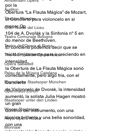
Amsterdam Opera
por la
Auditori
Obertura “La Flauta Mágica” de Mozart, 
Theater Münster
el Concierto para violoncelo en si 
menor Op
Gran Teatre del Liceu
104 de A. Dvořák y la Sinfonía nº 5 en 
Teatro Comunale Bologna
do menor de Beethoven.
Teatro dell'Opera di Roma
El concierto podemos decir que se 
inició tímidamente para ir creciendo en 
The Metropolitan Opera House
intensidad,
Opera Sabadell
la Obertura de La Flauta Mágica sonó 
Palau de la Música Catalana
correctamente, pero algo fría, con el 
Bayrerische Staatsoper München
Concierto
de Violoncelo de Dvorak, la intensidad 
Opernhaus Zürich
aumentó, la solista Julia Hagen mostró 
Staatsoper unter den Linden
un gran
Wiener Staatsoper
dominio del instrumento, con una 
técnica brillante y una bella sonoridad, 
Royal Opera House
con una
Monnaie