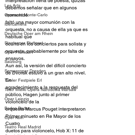
interpretación llena de poesía, quizás 
Les Arts
debemos señalar que en algunos 
momentos
Opera de Monte-Carlo
faltó una mayor comunión con la 
Ibercamera
orquesta, no a causa de ella ya que es 
Deutsche Oper am Rhein
habitual que
Staatsoper Stuttgart
ocurra en los conciertos para solista y 
orquesta, probablemente por falta de 
Oper Frankfurt
ensayos.
Salzburg
Aun así, la versión del difícil concierto 
Semperoper Dresden
de Dvorak estuvo a un gran alto nivel. 
En
Tiroler Festpiele Erl
agradecimiento a la respuesta del 
Teatr Wielki Opera Narodowa Warsaw
público, Hagen junto al primer 
Oper Leipzig
violoncelo de la
Baden Baden
orquesta Marcus Pouget interpretaron 
Primer minueto en Re Mayor de los 
Oper Köln
Cuatro
Teatro Real Madrid
duetos para violoncelo, Hob X: 11 de 