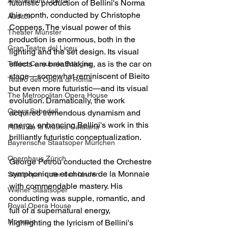
Amsterdam Opera
futuristic production of Bellini's Norma 
this month, conducted by Christophe 
Auditori
Coppens. The visual power of this 
Theater Münster
production is enormous, both in the 
Gran Teatre del Liceu
lighting and the set design. Its visual 
effects are breathtaking, as is the car on 
Teatro Comunale Bologna
stage—somewhat reminiscent of Bieito 
Teatro dell'Opera di Roma
but even more futuristic—and its visual 
The Metropolitan Opera House
evolution. Dramatically, the work 
Opera Sabadell
acquired tremendous dynamism and 
energy, enhancing Bellini's work in this 
Palau de la Música Catalana
brilliantly futuristic conceptualization.
Bayrerische Staatsoper München
Opernhaus Zürich
George Petrou conducted the Orchestre 
symphonique et chœurs de la Monnaie 
Staatsoper unter den Linden
with commendable mastery. His 
Wiener Staatsoper
conducting was supple, romantic, and 
Royal Opera House
full of a supernatural energy, 
Monnaie
highlighting the lyricism of Bellini's 