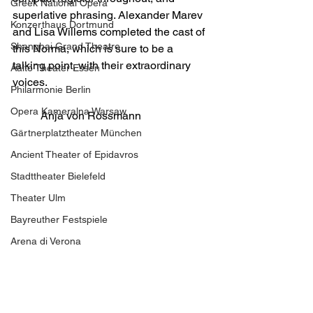
Greek National Opera
superlative phrasing. Alexander Marev 
Konzerthaus Dortmund
and Lisa Willems completed the cast of 
Shanghai Grand Theatre
this Norma, which is sure to be a 
talking point, with their extraordinary 
Aalto Theater Essen
voices.
Philarmonie Berlin
Opera Kameralna Warsaw
Anja von Rossmann
Gärtnerplatztheater München
Ancient Theater of Epidavros
Stadttheater Bielefeld
Theater Ulm
Bayreuther Festspiele
Arena di Verona