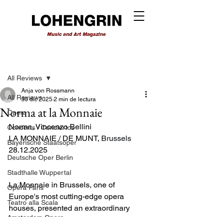
Entrada
All Reviews
Anja von Rossmann
All Reviews
30 dic 2025
2 min de lectura
Norma at la Monnaie
Opera
Norma, Vincenzo Bellini
Concerts / Conciertos
LA MONNAIE / DE MUNT, 
Brussels
Bayerische Staatsoper
28.12.2025
Deutsche Oper Berlin
Stadthalle Wuppertal
La Monnaie in Brussels, one of 
Opéra Paris
Europe's most cutting-edge opera 
Teatro alla Scala
houses, presented an extraordinary 