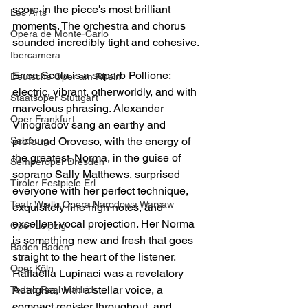
score in the piece's most brilliant 
Les Arts
moments. The orchestra and chorus 
Opera de Monte-Carlo
sounded incredibly tight and cohesive.
Ibercamera
Enea Scala is a superb Pollione: 
Deutsche Oper am Rhein
electric, vibrant, otherworldly, and with 
Staatsoper Stuttgart
marvelous phrasing. Alexander 
Oper Frankfurt
Vinogradov sang an earthy and 
Salzburg
profound Oroveso, with the energy of 
the greatest. Norma, in the guise of 
Semperoper Dresden
soprano Sally Matthews, surprised 
Tiroler Festpiele Erl
everyone with her perfect technique, 
Teatr Wielki Opera Narodowa Warsaw
exquisitely fine high notes, and 
excellent vocal projection. Her Norma 
Oper Leipzig
is something new and fresh that goes 
Baden Baden
straight to the heart of the listener. 
Oper Köln
Raffaella Lupinaci was a revelatory 
Adalgisa, with a stellar voice, a 
Teatro Real Madrid
compact register throughout, and 