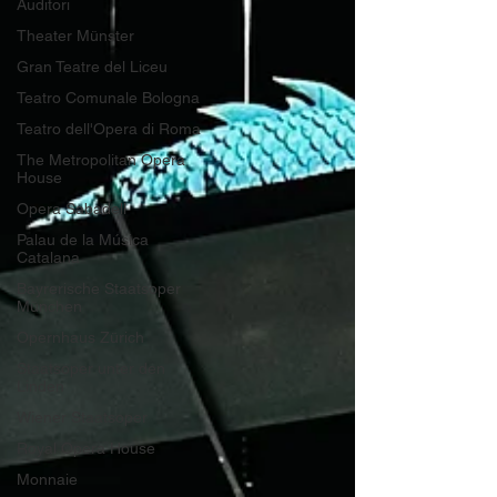
Auditori
Theater Münster
Gran Teatre del Liceu
Teatro Comunale Bologna
Teatro dell'Opera di Roma
The Metropolitan Opera
House
Opera Sabadell
Palau de la Música
Catalana
Bayrerische Staatsoper
München
Opernhaus Zürich
Staatsoper unter den
Linden
Wiener Staatsoper
Royal Opera House
Monnaie