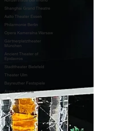
Konzerthaus Dortmund
Shanghai Grand Theatre
Aalto Theater Essen
Philarmonie Berlin
Opera Kameralna Warsaw
Gärtnerplatztheater
München
Ancient Theater of
Epidavros
Stadttheater Bielefeld
Theater Ulm
Bayreuther Festspiele
Arena di Verona