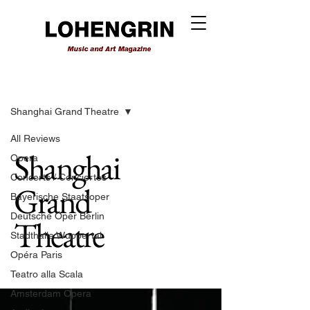
Reviews
Shanghai Grand Theatre
All Reviews
Shanghai
Opera
Concerts / Conciertos
Grand
Bayerische Staatsoper
Deutsche Oper Berlin
Theatre
Stadthalle Wuppertal
Opéra Paris
Teatro alla Scala
Amsterdam Opera