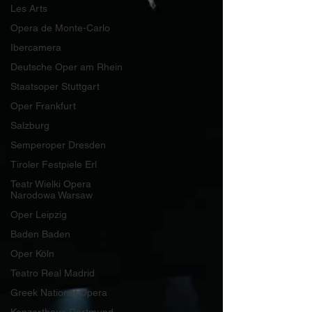
Les Arts
Opera de Monte-Carlo
Ibercamera
Deutsche Oper am Rhein
Staatsoper Stuttgart
Oper Frankfurt
Salzburg
Semperoper Dresden
Tiroler Festpiele Erl
Teatr Wielki Opera
Narodowa Warsaw
Oper Leipzig
Baden Baden
Oper Köln
Teatro Real Madrid
Greek National Opera