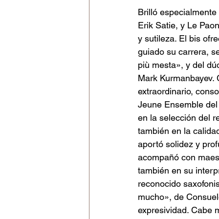
Brilló especialmente
Erik Satie, y Le Pao
y sutileza. El bis o
guiado su carrera, s
più mesta», y del dúo
Mark Kurmanbayev. C
extraordinario, cons
Jeune Ensemble del G
en la selección del
también en la calida
aportó solidez y pro
acompañó con maestr
también en su interp
reconocido saxofoni
mucho», de Consuelo
expresividad. Cabe m