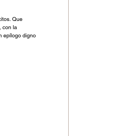
xitos. Que 
 con la 
n epílogo digno 