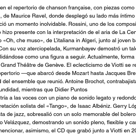
 en el repertorio de chanson française, con piezas como 
n, de Maurice Ravel, donde desplegó su lado más íntimo
freció un momento inolvidable. Rossini, uno de los compos
e hizo presente con la interpretación de el aria de La Ce
 «Oh, che muso», de L’italiana in Algeri, junto al joven b
on su voz aterciopelada, Kurmanbayev demostró un tale
olidándose como una figura a seguir. Actualmente, forma 
rand Théâtre de Genève. El eclecticismo de Viotti se ref
 repertorio —que abarcó desde Mozart hasta Jacques Bre
d del ensemble que reunió. Antoine Brochot, contrabajista
fundidad, mientras que Didier Puntos
ía a las voces con un piano de sonido legato y redond
retación solista del «Tango», de Isaac Albéniz. Gerry Lóp
sta de jazz, sobresalió con un solo memorable del bole
 Velázquez, demostrando un sonido pleno, flexible y ca
encionar, asimismo, el CD que grabó junto a Viotti en 20