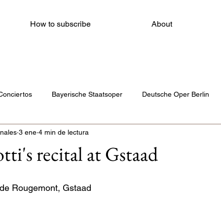
How to subscribe
About
Conciertos
Bayerische Staatsoper
Deutsche Oper Berlin
nales
3 ene
4 min de lectura
Amsterdam Opera
Auditori
Theater Münster
Gra
ti's recital at Gstaad
tro dell'Opera di Roma
The Metropolitan Opera House
Ope
s de Rougemont, Gstaad
Bayrerische Staatsoper München
Opernhaus Zürich
Staatso