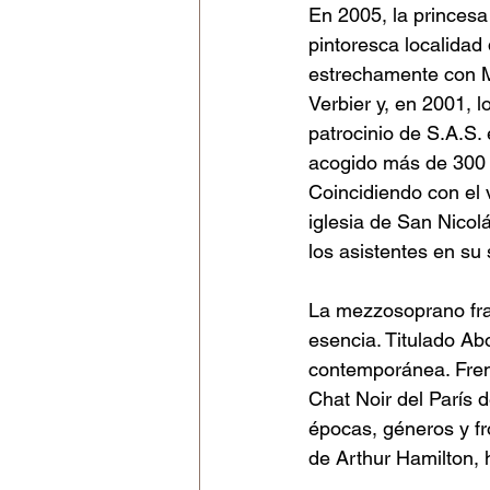
En 2005, la princesa
pintoresca localidad
Wiener Staatsoper
Royal Ope
estrechamente con Ma
Verbier y, en 2001, 
patrocinio de S.A.S. 
Deutsche Oper am Rhein
Sta
acogido más de 300 c
Coincidiendo con el v
iglesia de San Nicol
los asistentes en su
La mezzosoprano fra
esencia. Titulado Abo
contemporánea. Fren
Chat Noir del París de
épocas, géneros y fr
de Arthur Hamilton, 