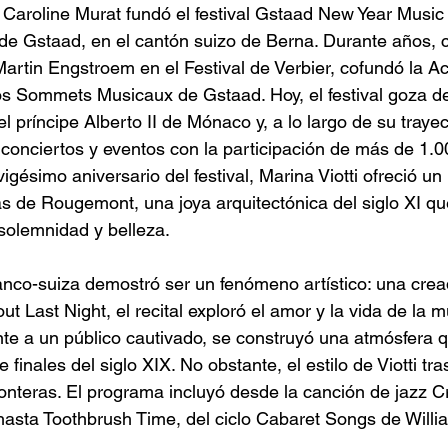
 Caroline Murat fundó el festival Gstaad New Year Music F
 de Gstaad, en el cantón suizo de Berna. Durante años, 
ra House
Monnaie
Les Arts
Opera de Monte-Carlo
rtin Engstroem en el Festival de Verbier, cofundó la A
los Sommets Musicaux de Gstaad. Hoy, el festival goza del
el príncipe Alberto II de Mónaco y, a lo largo de su trayec
atsoper Stuttgart
Oper Frankfurt
Salzburg
Semperope
onciertos y eventos con la participación de más de 1.00
igésimo aniversario del festival, Marina Viotti ofreció un r
ás de Rougemont, una joya arquitectónica del siglo XI qu
 solemnidad y belleza.
nco-suiza demostró ser un fenómeno artístico: una crea
ut Last Night, el recital exploró el amor y la vida de la m
te a un público cautivado, se construyó una atmósfera 
 finales del siglo XIX. No obstante, el estilo de Viotti tr
onteras. El programa incluyó desde la canción de jazz C
hasta Toothbrush Time, del ciclo Cabaret Songs de Willi