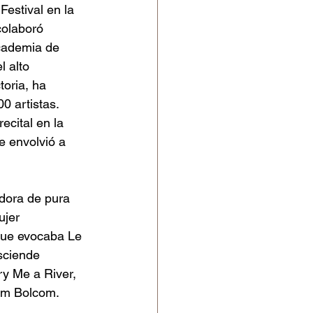
estival en la 
colaboró 
Ibercamera
cademia de 
 alto 
toria, ha 
r Dresden
0 artistas. 
ecital en la 
e envolvió a 
dora de pura 
ujer 
que evocaba Le 
asciende 
ry Me a River, 
am Bolcom. 