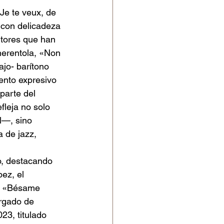
Je te veux, de 
 con delicadeza 
itores que han 
nerentola, «Non 
ajo- barítono 
nto expresivo 
parte del 
leja no solo 
l—, sino 
 de jazz, 
o, destacando 
ez, el 
ro «Bésame
rgado de 
23, titulado 