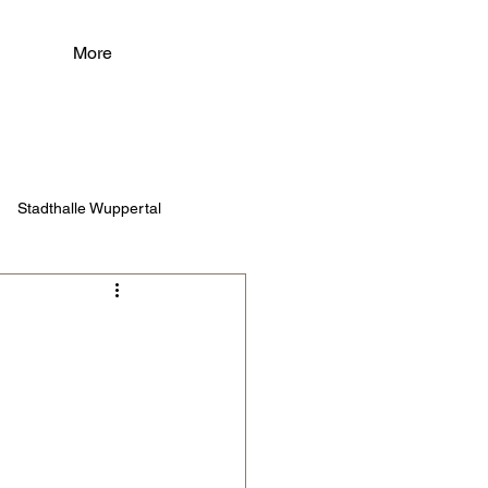
More
Stadthalle Wuppertal
n Teatre del Liceu
ra Sabadell
per unter den Linden