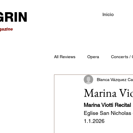
Inicio
All Reviews
Opera
Concerts / 
Blanca Vázquez Ca
Opéra Paris
Teatro alla Scala
Marina Viot
Teatro Comunale Bologna
Tea
Marina Viotti Recital
Eglise San Nichola
1.1.2026
Palau de la Música Catalana