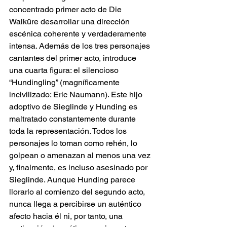
concentrado primer acto de Die 
Walküre desarrollar una dirección 
escénica coherente y verdaderamente 
intensa. Además de los tres personajes 
cantantes del primer acto, introduce 
una cuarta figura: el silencioso 
“Hundingling” (magníficamente 
incivilizado: Eric Naumann). Este hijo 
adoptivo de Sieglinde y Hunding es 
maltratado constantemente durante 
toda la representación. Todos los 
personajes lo toman como rehén, lo 
golpean o amenazan al menos una vez 
y, finalmente, es incluso asesinado por 
Sieglinde. Aunque Hunding parece 
llorarlo al comienzo del segundo acto, 
nunca llega a percibirse un auténtico 
afecto hacia él ni, por tanto, una 