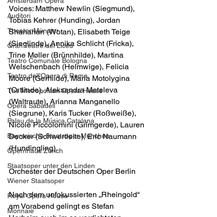
Amsterdam Opera
Voices: Matthew Newlin (Siegmund), 
Auditori
Tobias Kehrer (Hunding), Jordan 
Theater Münster
Shanahan (Wotan), Elisabeth Teige 
(Sieglinde), Annika Schlicht (Fricka), 
Gran Teatre del Liceu
Trine Møller (Brünnhilde), Martina 
Teatro Comunale Bologna
Welschenbach (Helmwige), Felicia 
Teatro dell'Opera di Roma
Moore (Gerhilde), Maria Motolygina 
(Ortlinde), Aleksandra Meteleva 
The Metropolitan Opera House
(Waltraute), Arianna Manganello 
Opera Sabadell
(Siegrune), Karis Tucker (Roßweiße), 
Palau de la Música Catalana
Nicole Piccolomini (Grimgerde), Lauren 
Bayrerische Staatsoper München
Decker (Schwertleite), Eric Naumann 
(Hundingling).
Opernhaus Zürich
Staatsoper unter den Linden
Orchester der Deutschen Oper Berlin
Wiener Staatsoper
Nach dem unfokussierten „Rheingold“ 
Royal Opera House
am Vorabend gelingt es Stefan
Monnaie