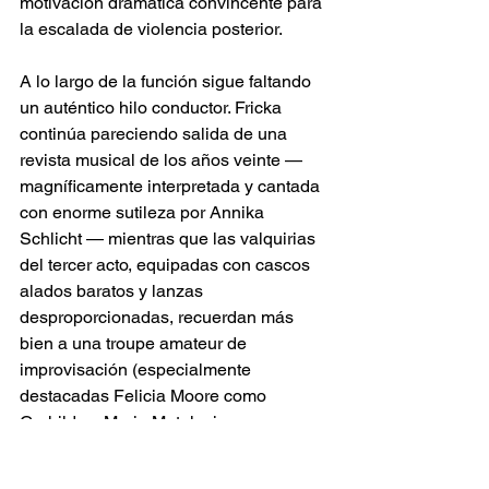
motivación dramática convincente para 
la escalada de violencia posterior.
A lo largo de la función sigue faltando 
un auténtico hilo conductor. Fricka 
continúa pareciendo salida de una 
revista musical de los años veinte — 
magníficamente interpretada y cantada 
con enorme sutileza por Annika 
Schlicht — mientras que las valquirias 
del tercer acto, equipadas con cascos 
alados baratos y lanzas 
desproporcionadas, recuerdan más 
bien a una troupe amateur de 
improvisación (especialmente 
destacadas Felicia Moore como 
Gerhilde y Maria Motolygina como 
Ortlinde). Nada de ello encaja 
realmente con los temas 