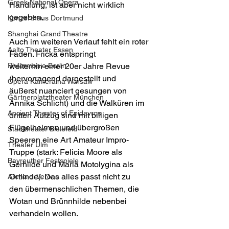
Greek National Opera
Handlung, ist aber nicht wirklich
gegeben.
Konzerthaus Dortmund
Shanghai Grand Theatre
Auch im weiteren Verlauf fehlt ein roter 
Aalto Theater Essen
Faden. Fricka entspringt
Philarmonie Berlin
weiterhin einer 20er Jahre Revue 
(hervorragend dargestellt und
Opera Kameralna Warsaw
äußerst nuanciert gesungen von 
Gärtnerplatztheater München
Annika Schlicht) und die Walküren im
Ancient Theater of Epidavros
dritten Aufzug sind mit billigen 
Flügelhelmen und übergroßen
Stadttheater Bielefeld
Speeren eine Art Amateur Impro-
Theater Ulm
Truppe (stark: Felicia Moore als
Bayreuther Festspiele
Gerhilde und Maria Motolygina als 
Ortlinde). Das alles passt nicht zu
Arena di Verona
den übermenschlichen Themen, die 
Wotan und Brünnhilde nebenbei
verhandeln wollen.