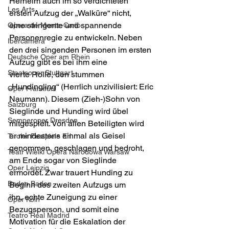
Herheim auch im so verdichteten 
Les Arts
ersten Aufzug der „Walküre“ nicht,
eine stringente und spannende 
Opera de Monte-Carlo
Personenregie zu entwickeln. Neben
Ibercamera
den drei singenden Personen im ersten 
Deutsche Oper am Rhein
Aufzug gibt es bei ihm eine
Staatsoper Stuttgart
vierte Rolle, den stummen 
„Hundingling“ (Herrlich unzivilisiert: Eric
Oper Frankfurt
Naumann). Diesem (Zieh-)Sohn von 
Salzburg
Sieglinde und Hunding wird übel
Semperoper Dresden
mitgespielt. Von allen Beteiligten wird 
er mindestens einmal als Geisel
Tiroler Festpiele Erl
genommen, geschlagen und bedroht, 
Teatr Wielki Opera Narodowa Warsaw
am Ende sogar von Sieglinde
Oper Leipzig
ermordet. Zwar trauert Hunding zu 
Baden Baden
Beginn des zweiten Aufzugs um
ihn, echte Zuneigung zu einer 
Oper Köln
Bezugsperson, und somit eine
Teatro Real Madrid
Motivation für die Eskalation der 