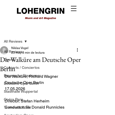
Entrada
All Reviews
Niklas Vogel
All Reviews
23 may
8 min de lectura
Die Walküre am Deutsche Oper
Opera
Berlin
Concerts / Conciertos
Bayerische Staatsoper
Die Walküre, Richard Wagner
Deutsche Oper Berlin 
Deutsche Oper Berlin
17.05.2026
Stadthalle Wuppertal
Opéra Paris
Director: Stefan Herheim
Conductor: Sir Donald Runnicles
Teatro alla Scala