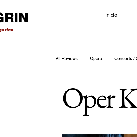
Inicio
All Reviews
Opera
Concerts / 
Oper K
Opéra Paris
Teatro alla Scala
Teatro Comunale Bologna
Tea
Palau de la Música Catalana