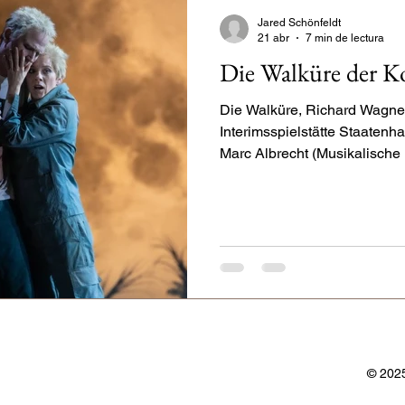
Jared Schönfeldt
21 abr
7 min de lectura
ra House
Monnaie
Les Arts
Opera de Monte-Carlo
Die Walküre der Ko
Die Walküre, Richard Wagne
atsoper Stuttgart
Oper Frankfurt
Salzburg
Semperope
Interimsspielstätte Staaten
Marc Albrecht (Musikalische 
(Inszenierung), Pia Dederichs, Lena Schmid (Bühne),
Mona Ulrich (Kostüme), Andre
(Video), Svenja Gottsmann (
Daniel Johansson (Siegmund)
Jordan Shanahan (Wotan), Astrid Kessler (Sieglinde),
Stéphanie Müther (Brünnhilde
Emily Hi
© 2025