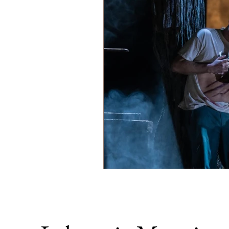
Wiener Staatsoper
Royal Ope
Deutsche Oper am Rhein
Sta