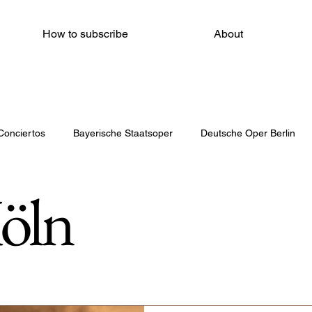
How to subscribe
About
Conciertos
Bayerische Staatsoper
Deutsche Oper Berlin
öln
Amsterdam Opera
Auditori
Theater Münster
Gra
tro dell'Opera di Roma
The Metropolitan Opera House
Ope
Bayrerische Staatsoper München
Opernhaus Zürich
Staatso