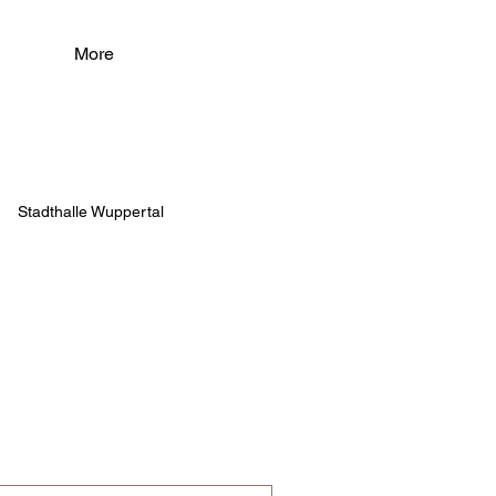
More
Stadthalle Wuppertal
n Teatre del Liceu
ra Sabadell
per unter den Linden