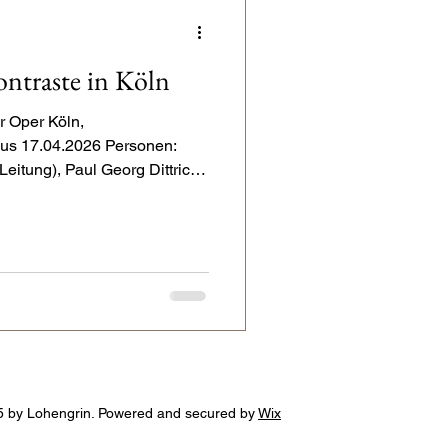
Ibercamera
ntraste in Köln
r Oper Köln,
r Dresden
haus 17.04.2026 Personen:
Leitung), Paul Georg Dittrich
as Güter (Licht), Robi Voigt
Dramaturgie) Stimmen:
, Tijl Faveyts (Hunding),
),Bettina Ranch (Fricka),
 by Lohengrin. Powered and secured by
Wix